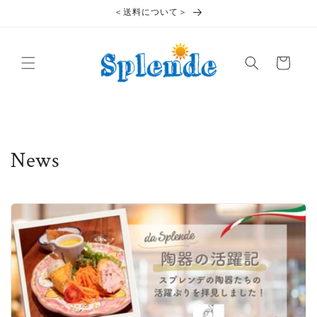
コンテ
＜送料について＞
ンツに
進む
カ
ー
ト
News