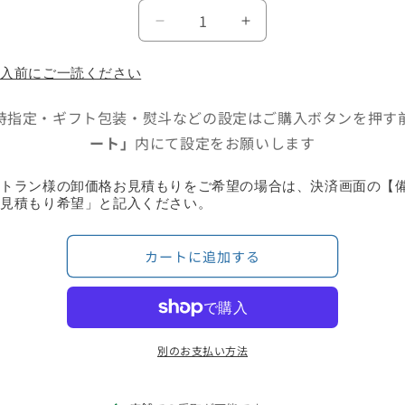
格
手
手
提
提
げ
げ
購入前にご一読ください
袋
袋
時指定・ギフト包装・熨斗などの設定はご購入ボタンを押す
の
の
数
数
ート」
内にて設定をお願いします
量
量
を
を
ストラン様の卸価格お見積もりをご希望の場合は、決済画面の【
減
増
「見積もり希望」と記入ください。
ら
や
す
す
カートに追加する
別のお支払い方法