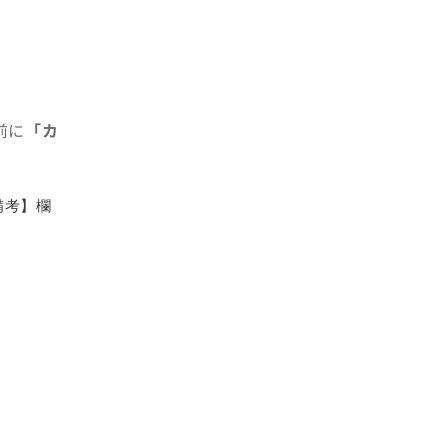
前に
「カ
備考】欄