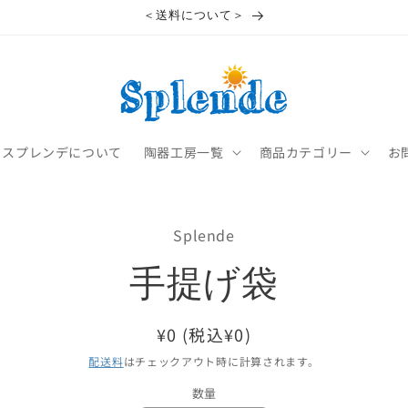
＜送料について＞
スプレンデについて
陶器工房一覧
商品カテゴリー
お
情
Splende
ス
プ
手提げ袋
通
¥0 (税込¥0)
常
配送料
はチェックアウト時に計算されます。
価
数量