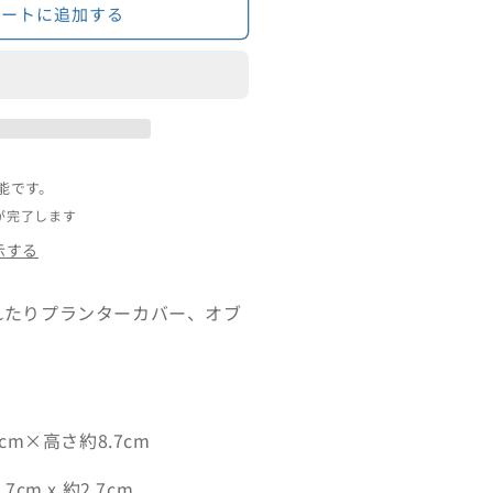
す
カートに追加する
能です。
が完了します
示する
れたりプランターカバー、オブ
3cm×高さ約8.7cm
cm x 約2.7cm