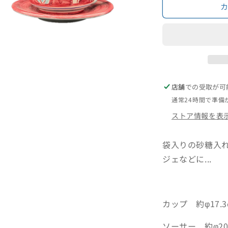
す
モ
ー
ダ
ル
店舗
での受取が可
で
メ
通常24時間で準備
デ
ィ
ストア情報を表
ア
(3)
を
袋入りの砂糖入
開
ジェなどに...
く
カップ 約φ17.
ソーサー 約φ20.7