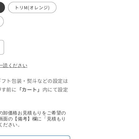
トリM(オレンジ)
ビ
ッ
ク
一読ください
カ
ギフト包装・熨斗などの設定は
ッ
プ
押す前に
「カート」
内にて設定
の
数
量
の卸価格お見積もりをご希望の
を
画面の【備考】欄に「見積もり
ください。
増
や