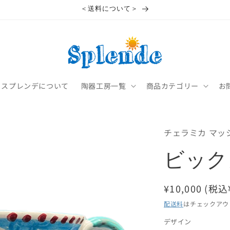
＜送料について＞
スプレンデについて
陶器工房一覧
商品カテゴリー
お
チェラミカ マッ
ビック
通
¥10,000 (税込
常
配送料
はチェックアウ
価
デザイン