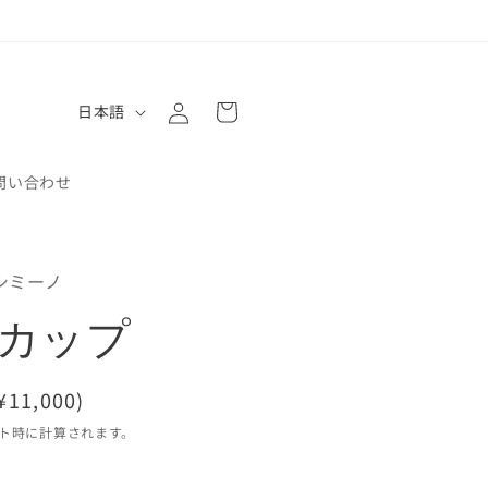
ロ
カ
グ
言
ー
日本語
イ
語
ト
ン
問い合わせ
シミーノ
カップ
¥11,000)
ト時に計算されます。