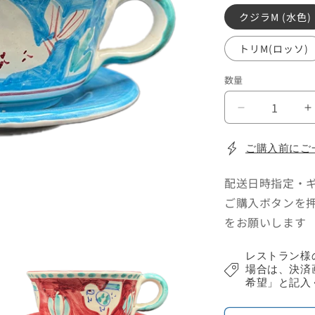
格
クジラM (水色)
トリM(ロッソ)
数量
ビ
ッ
ク
ご購入前にご
カ
配送日時指定・
ッ
プ
ご購入ボタンを
の
をお願いします
数
量
レストラン様
を
場合は、決済
減
希望」と記入
ら