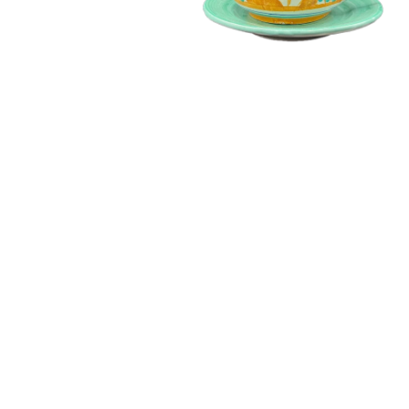
ア
(1)
を
開
く
モ
ー
ダ
ル
で
メ
デ
ィ
ア
(2)
を
開
く