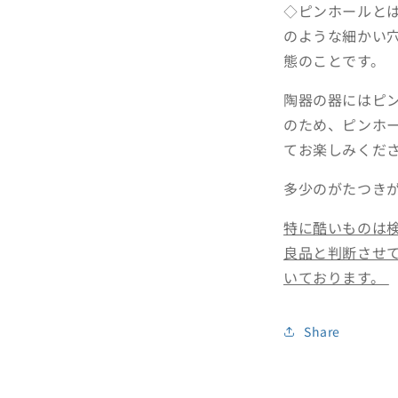
◇ピンホールと
のような細かい
態のことです。
陶器の器にはピン
のため、ピンホ
てお楽しみくだ
多少のがたつき
特に酷いものは
良品と判断させ
いております。
Share