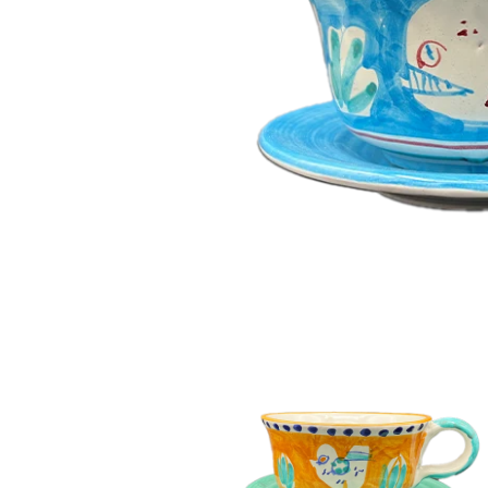
モ
ー
ダ
ル
で
メ
デ
ィ