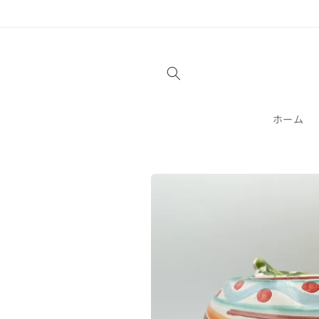
コンテ
ンツに
進む
ホーム
商品情
報にス
キップ