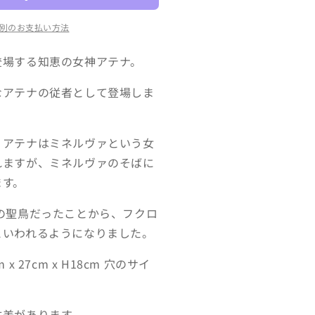
増
別のお支払い方法
や
す
登場する知恵の女神アテナ。
なアテナの従者として登場しま
、アテナはミネルヴァという女
れますが、ミネルヴァのそばに
ます。
の聖鳥だったことから、フクロ
といわれるようになりました。
x 27cm x H18cm 穴のサイ
体差があります。