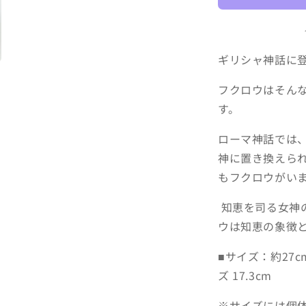
減
ら
す
ギリシャ神話に
フクロウはそん
す。
ローマ神話では
神に置き換えら
もフクロウがい
知恵を司る女神
ウは知恵の象徴
■サイズ：約27cm 
ズ 17.3cm
※サイズには個