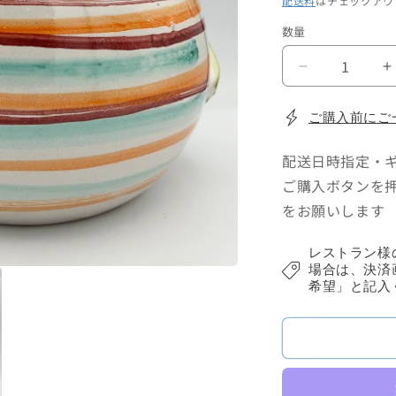
配送料
はチェックアウ
価
数量
格
プ
ラ
ン
ご購入前にご
タ
配送日時指定・
ー
カ
ご購入ボタンを
バ
をお願いします
ー
(フ
(
レストラン様
ク
場合は、決済
ロ
希望」と記入
ウ)
ウ
の
数
量
を