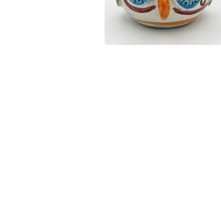
ア
(1)
を
開
く
モ
ー
ダ
ル
で
メ
デ
ィ
ア
(2)
を
開
く