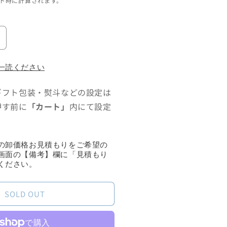
ト時に計算されます。
プ
ラ
ン
一読ください
タ
ギフト包装・熨斗などの設定は
ー
カ
押す前に
「カート」
内にて設定
バ
ー
フ
の卸価格お見積もりをご希望の
ク
画面の【備考】欄に「見積もり
ください。
ロ
)
の
SOLD OUT
数
量
を