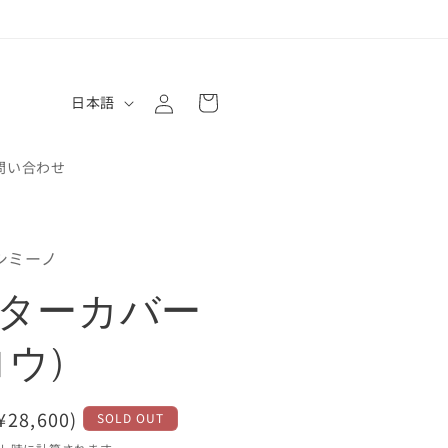
ロ
カ
グ
言
ー
日本語
イ
語
ト
ン
問い合わせ
シミーノ
ターカバー
ロウ)
¥28,600)
SOLD OUT