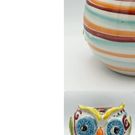
モ
ー
ダ
ル
で
メ
デ
ィ