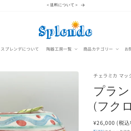
＜送料について＞
スプレンデについて
陶器工房一覧
商品カテゴリー
お
チェラミカ マッ
プラン
(フク
通
¥26,000 (税込
常