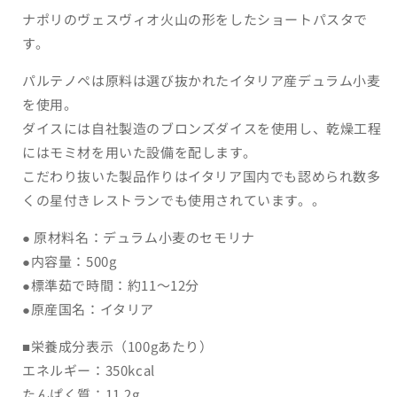
ェ
ェ
ナポリのヴェスヴィオ火山の形をしたショートパスタで
ズ
ズ
す。
ビ
ビ
オ
オ
パルテノペは原料は選び抜かれたイタリア産デュラム小麦
の
の
を使用。
数
数
ダイスには自社製造のブロンズダイスを使用し、乾燥工程
量
量
にはモミ材を用いた設備を配します。
を
を
こだわり抜いた製品作りはイタリア国内でも認められ数多
減
増
くの星付きレストランでも使用されています。。
ら
や
す
す
● 原材料名：デュラム小麦のセモリナ
●内容量：500g
●標準茹で時間：約11〜12分
●原産国名：イタリア
■栄養成分表示（100gあたり）
エネルギー：350kcal
たんぱく質：11.2g