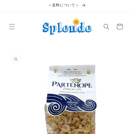
コンテ
＜送料について＞
ンツに
進む
カ
ー
ト
商品情
報にス
キップ