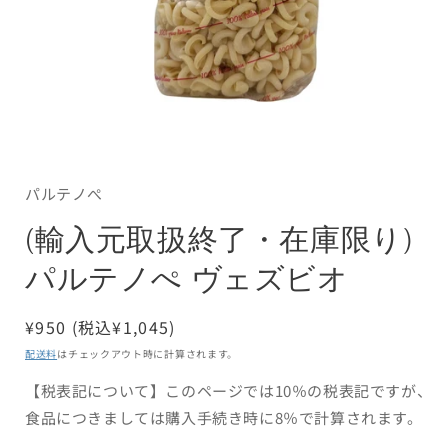
モ
ー
ダ
パルテノぺ
ル
で
(輸入元取扱終了・在庫限り)
メ
デ
パルテノぺ ヴェズビオ
ィ
ア
(1)
通
¥950 (税込¥1,045)
を
開
常
配送料
はチェックアウト時に計算されます。
く
価
【税表記について】このページでは10％の税表記ですが、
格
食品につきましては購入手続き時に8％で計算されます。