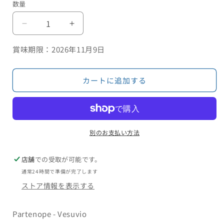
数量
(輸
(輸
入
入
賞味期限：
2026年11月9日
元
元
取
取
扱
扱
カートに追加する
終
終
了・
了・
在
在
庫
庫
別のお支払い方法
限
限
り)
り)
店舗
での受取が可能です。
パ
パ
通常24時間で準備が完了します
ル
ル
テ
テ
ストア情報を表示する
ノ
ノ
ぺ
ぺ
Partenope - Vesuvio
ヴ
ヴ